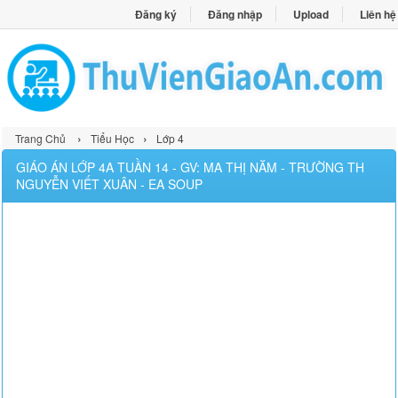
Đăng ký
Đăng nhập
Upload
Liên hệ
›
›
Trang Chủ
Tiểu Học
Lớp 4
GIÁO ÁN LỚP 4A TUẦN 14 - GV: MA THỊ NĂM - TRƯỜNG TH
NGUYỄN VIẾT XUÂN - EA SOUP