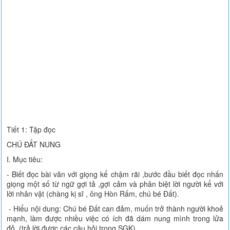
Tiết 1: Tập đọc
CHÚ ĐẤT NUNG
I. Mục tiêu:
- Biết đọc bài văn với giọng kể chậm rãi ,bước đầu biết đọc nhấn
giọng một số từ ngữ gợi tả ,gợi cảm và phân biệt lời người kể với
lời nhân vật (chàng kị sĩ , ông Hòn Rấm, chú bé Đất).
- Hiểu nội dung: Chú bé Đất can đảm, muốn trở thành người khoẻ
mạnh, làm được nhiều việc có ích đã dám nung mình trong lửa
đỏ. (trả lời được các câu hỏi trong SGK).