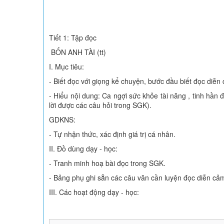
Tiết 1: Tập đọc
BỐN ANH TÀI (tt)
I. Mục tiêu:
- Biết đọc với giọng kể chuyện, bước đầu biết đọc di
- Hiểu nội dung: Ca ngợi sức khỏe tài năng , tinh hần
lời được các câu hỏi trong SGK).
GDKNS:
- Tự nhận thức, xác định giá trị cá nhân.
II. Đồ dùng dạy - học:
- Tranh minh hoạ bài đọc trong SGK.
- Bảng phụ ghi sẵn các câu văn cần luyện đọc diễn cả
III. Các hoạt động dạy - học: