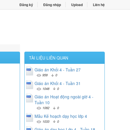
Đăng ký
Đăng nhập
Upload
Liên hệ
TÀI LIỆU LIÊN QUAN
Giáo án Khối 4 - Tuần 27
958
0
Giáo án Khối 4 - Tuần 31
1048
0
Giáo án Hoạt động ngoài giờ 4 -
Tuần 10
1082
0
Mẫu Kế hoạch dạy học lớp 4
1033
0
Giáo án dạy học Lớp 4 - Tuần 18