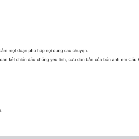
ễn cảm một đoạn phù hợp nội dung câu chuyện.
 đoàn kết chiến đấu chống yêu tinh, cứu dân bản của bốn anh em Cẩu K
m.