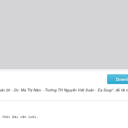
Down
uần 20 - Gv: Ma Thị Năm - Trường TH Nguyễn Viết Xuân - Ea Soup"
, để tải 