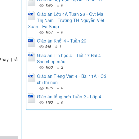
1305
0
Giáo án Lớp 4A Tuần 26 - Gv: Ma
Thị Năm - Trường TH Nguyễn Viết
Xuân - Ea Soup
1057
0
Giáo án Khối 4 - Tuần 26
948
1
Giáo án Tin học 4 - Tiết 17 Bài 4 -
hây. (trả
Sao chép màu
1853
2
Giáo án Tiếng Việt 4 - Bài 11A - Có
chí thì nên
1275
0
Giáo án tổng hợp Tuần 2 - Lớp 4
1193
0