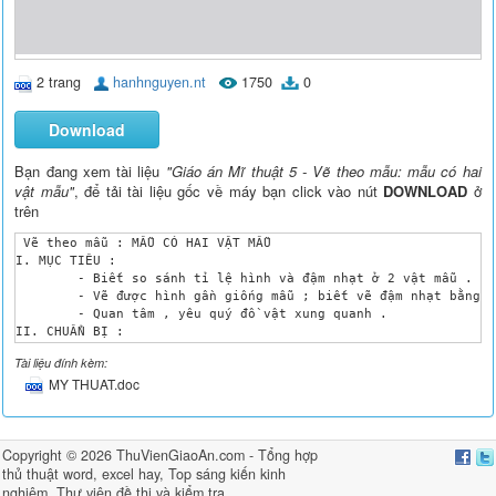
2 trang
hanhnguyen.nt
1750
0
Download
Bạn đang xem tài liệu
"Giáo án Mĩ thuật 5 - Vẽ theo mẫu: mẫu có hai
vật mẫu"
, để tải tài liệu gốc về máy bạn click vào nút
DOWNLOAD
ở
trên
 Vẽ theo mẫu : MẪU CÓ HAI VẬT MẪU

I. MỤC TIÊU :

	- Biết so sánh tỉ lệ hình và đậm nhạt ở 2 vật mẫu .

	- Vẽ được hình gần giống mẫu ; biết vẽ đậm nhạt bằng bút chì đen hoặc màu .

	- Quan tâm , yêu quý đồ vật xung quanh .

II. CHUẨN BỊ :

 1. Giáo viên :

Tài liệu đính kèm:
	- SGK , SGV .

MY THUAT.doc
	- Mẫu vẽ .

	- Hình gợi ý cách vẽ .

	- Bài vẽ của HS lớp trước .

 2. Học sinh :

Copyright © 2026
ThuVienGiaoAn.com
- Tổng hợp
	- SGK .

thủ thuật word, excel hay
,
Top sáng kiến kinh
	- Mẫu vẽ .

	- Vở Tập vẽ .

nghiệm
,
Thư viện đề thi và kiểm tra