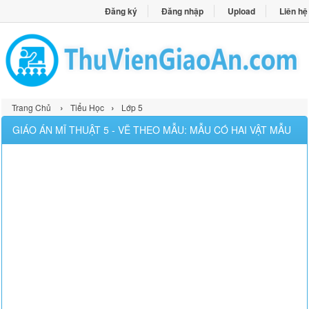
Đăng ký
Đăng nhập
Upload
Liên hệ
›
›
Trang Chủ
Tiểu Học
Lớp 5
GIÁO ÁN MĨ THUẬT 5 - VẼ THEO MẪU: MẪU CÓ HAI VẬT MẪU