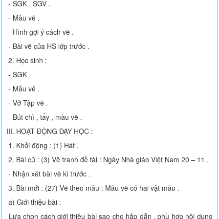
- SGK , SGV .
- Mẫu vẽ .
- Hình gợi ý cách vẽ .
- Bài vẽ của HS lớp trước .
2. Học sinh :
- SGK .
- Mẫu vẽ .
- Vở Tập vẽ .
- Bút chì , tẩy , màu vẽ .
III. HOẠT ĐỘNG DẠY HỌC :
1. Khởi động : (1) Hát .
2. Bài cũ : (3) Vẽ tranh đề tài : Ngày Nhà giáo Việt Nam 20 – 11 .
- Nhận xét bài vẽ kì trước .
3. Bài mới : (27) Vẽ theo mẫu : Mẫu vẽ có hai vật mẫu .
a) Giới thiệu bài :
Lựa chọn cách giới thiệu bài sao cho hấp dẫn , phù hợp nội dung