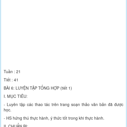
Tuần : 21
Tiết : 41
BÀI 6: LUYỆN TẬP TỔNG HỢP (tiết 1)
I. MỤC TIÊU:
- Luyên tập các thao tác trên trang soạn thảo văn bản đã được
học.
- HS hứng thú thực hành, ý thức tốt trong khi thực hành.
II. CHUẨN BỊ: