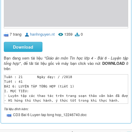
7 trang
hanhnguyen.nt
1359
0
Download
Bạn đang xem tài liệu
"Giáo án môn Tin học lớp 4 - Bài 6 - Luyện tập
tổng hợp"
, để tải tài liệu gốc về máy bạn click vào nút
DOWNLOAD
ở
trên
Tuần : 21	Ngày dạy: / /2018

Tiết : 41	

BÀI 6: LUYỆN TẬP TỔNG HỢP (tiết 1)

I. MỤC TIÊU:

- Luyên tập các thao tác trên trang soạn thảo văn bản đã được 
- HS hứng thú thực hành, ý thức tốt trong khi thực hành.

II. CHUẨN BỊ:

Tài liệu đính kèm:
- Giáo viên: Giáo án, phòng máy.

CD3 Bai 6 Luyen tap tong hop_12246740.doc
- Học sinh: Máy tính, tập, bút.

III. CÁC HOẠT ĐỘNG DẠY HỌC:

TG

HOẠT ĐỘNG CỦA GIÁO VIÊN
