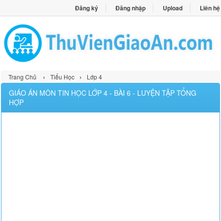
Đăng ký
Đăng nhập
Upload
Liên hệ
›
›
Trang Chủ
Tiểu Học
Lớp 4
GIÁO ÁN MÔN TIN HỌC LỚP 4 - BÀI 6 - LUYỆN TẬP TỔNG
HỢP