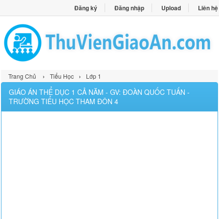
Đăng ký
Đăng nhập
Upload
Liên hệ
›
›
Trang Chủ
Tiểu Học
Lớp 1
GIÁO ÁN THỂ DỤC 1 CẢ NĂM - GV: ĐOÀN QUỐC TUẤN -
TRƯỜNG TIỂU HỌC THAM ĐÔN 4