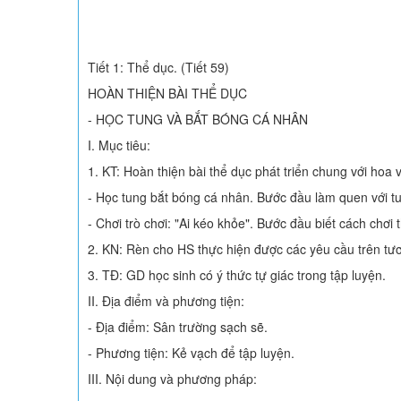
Tiết 1: Thể dục. (Tiết 59)
HOÀN THIỆN BÀI THỂ DỤC
- HỌC TUNG VÀ BẮT BÓNG CÁ NHÂN
I. Mục tiêu:
1. KT: Hoàn thiện bài thể dục phát triển chung với hoa 
- Học tung bắt bóng cá nhân. Bước đầu làm quen với tu
- Chơi trò chơi: "Ai kéo khỏe". Bước đầu biết cách chơi
2. KN: Rèn cho HS thực hiện được các yêu cầu trên tươn
3. TĐ: GD học sinh có ý thức tự giác trong tập luyện.
II. Địa điểm và phương tiện:
- Địa điểm: Sân trường sạch sẽ.
- Phương tiện: Kẻ vạch để tập luyện.
III. Nội dung và phương pháp: