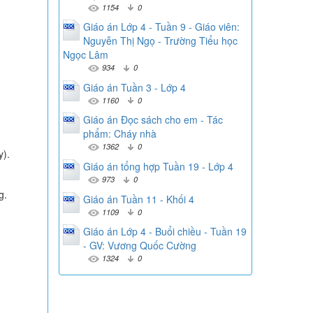
1154
0
Giáo án Lớp 4 - Tuần 9 - Giáo viên:
Nguyễn Thị Ngọ - Trường Tiểu học
Ngọc Lâm
934
0
Giáo án Tuần 3 - Lớp 4
1160
0
Giáo án Đọc sách cho em - Tác
phẩm: Cháy nhà
1362
0
y).
Giáo án tổng hợp Tuần 19 - Lớp 4
973
0
g.
Giáo án Tuần 11 - Khối 4
1109
0
Giáo án Lớp 4 - Buổi chiều - Tuần 19
- GV: Vương Quốc Cường
1324
0