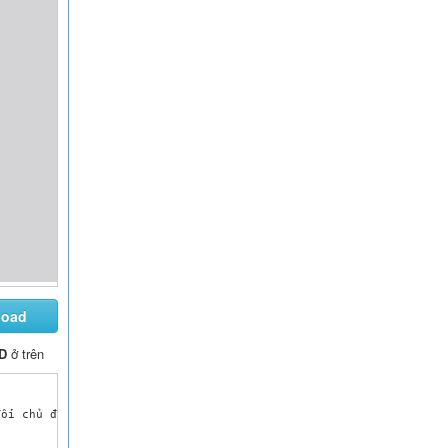
load
D
ở trên