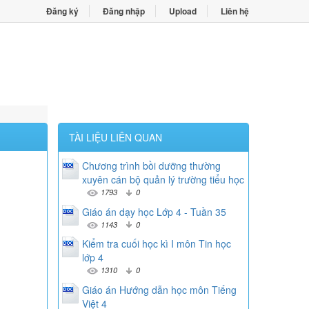
Đăng ký
Đăng nhập
Upload
Liên hệ
TÀI LIỆU LIÊN QUAN
Chương trình bồi dưỡng thường
xuyên cán bộ quản lý trường tiểu học
1793
0
Giáo án dạy học Lớp 4 - Tuần 35
1143
0
Kiểm tra cuối học kì I môn Tin học
lớp 4
1310
0
Giáo án Hướng dẫn học môn Tiếng
Việt 4