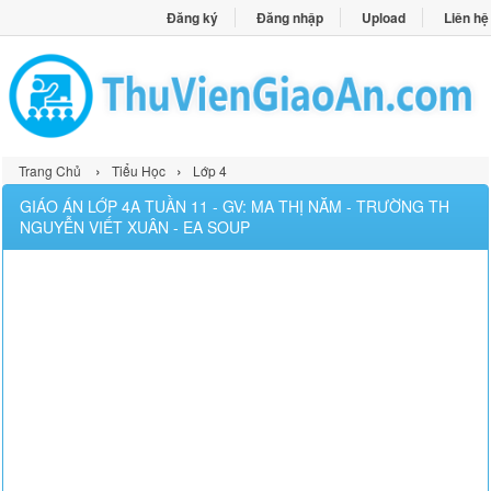
Đăng ký
Đăng nhập
Upload
Liên hệ
›
›
Trang Chủ
Tiểu Học
Lớp 4
GIÁO ÁN LỚP 4A TUẦN 11 - GV: MA THỊ NĂM - TRƯỜNG TH
NGUYỄN VIẾT XUÂN - EA SOUP