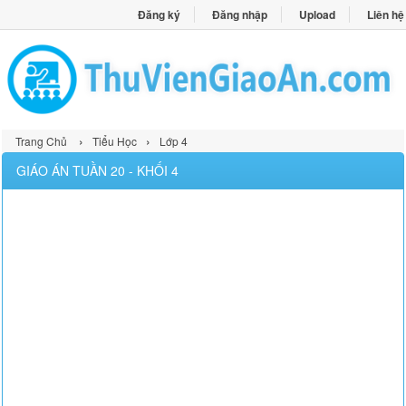
Đăng ký
Đăng nhập
Upload
Liên hệ
›
›
Trang Chủ
Tiểu Học
Lớp 4
GIÁO ÁN TUẦN 20 - KHỐI 4