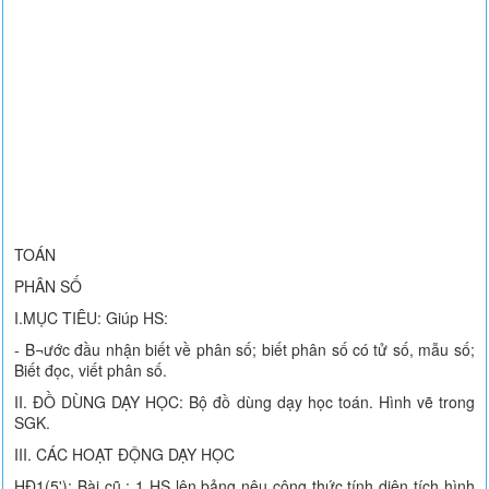
TOÁN
PHÂN SỐ
I.MỤC TIÊU: Giúp HS:
- B¬ước đầu nhận biết về phân số; biết phân số có tử số, mẫu số;
Biết đọc, viết phân số.
II. ĐỒ DÙNG DẠY HỌC: Bộ đồ dùng dạy học toán. Hình vẽ trong
SGK.
III. CÁC HOẠT ĐỘNG DẠY HỌC
HĐ1(5'): Bài cũ : 1 HS lên bảng nêu công thức tính diện tích hình