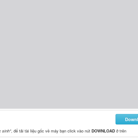
Down
 sinh"
, để tải tài liệu gốc về máy bạn click vào nút
DOWNLOAD
ở trên