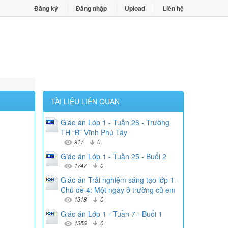
Đăng ký
Đăng nhập
Upload
Liên hệ
TÀI LIỆU LIÊN QUAN
Giáo án Lớp 1 - Tuần 26 - Trường
TH “B” Vĩnh Phú Tây
917
0
Giáo án Lớp 1 - Tuần 25 - Buổi 2
1747
0
Giáo án Trải nghiệm sáng tạo lớp 1 -
Chủ đề 4: Một ngày ở trường củ em
1318
0
Giáo án Lớp 1 - Tuần 7 - Buổi 1
1356
0