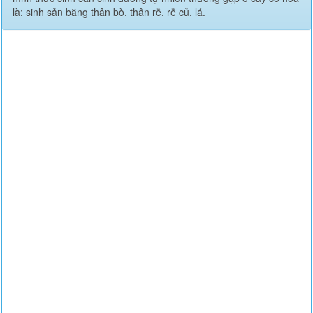
là: sinh sản bằng thân bò, thân rễ, rễ củ, lá.