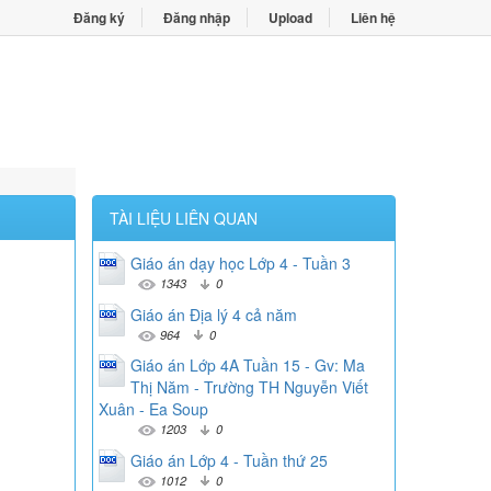
Đăng ký
Đăng nhập
Upload
Liên hệ
TÀI LIỆU LIÊN QUAN
Giáo án dạy học Lớp 4 - Tuần 3
1343
0
Giáo án Địa lý 4 cả năm
964
0
Giáo án Lớp 4A Tuần 15 - Gv: Ma
Thị Năm - Trường TH Nguyễn Viết
Xuân - Ea Soup
1203
0
Giáo án Lớp 4 - Tuần thứ 25
1012
0