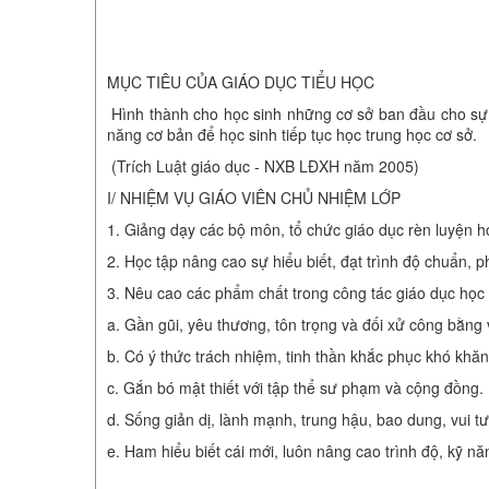
MỤC TIÊU CỦA GIÁO DỤC TIỂU HỌC
Hình thành cho học sinh những cơ sở ban đầu cho sự ph
năng cơ bản để học sinh tiếp tục học trung học cơ sở.
(Trích Luật giáo dục - NXB LĐXH năm 2005)
I/ NHIỆM VỤ GIÁO VIÊN CHỦ NHIỆM LỚP
1. Giảng dạy các bộ môn, tổ chức giáo dục rèn luyện h
2. Học tập nâng cao sự hiểu biết, đạt trình độ chuẩn, 
3. Nêu cao các phẩm chất trong công tác giáo dục học 
a. Gần gũi, yêu thương, tôn trọng và đối xử công bằng 
b. Có ý thức trách nhiệm, tinh thần khắc phục khó khăn
c. Gắn bó mật thiết với tập thể sư phạm và cộng đồng.
d. Sống giản dị, lành mạnh, trung hậu, bao dung, vui 
e. Ham hiểu biết cái mới, luôn nâng cao trình độ, kỹ n