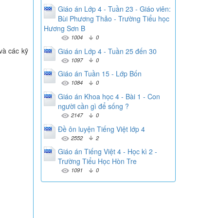
Giáo án Lớp 4 - Tuần 23 - Giáo viên:
Bùi Phương Thảo - Trường Tiểu học
Hương Sơn B
1004
0
và các kỹ
Giáo án Lớp 4 - Tuần 25 đến 30
1097
0
Giáo án Tuần 15 - Lớp Bốn
1084
0
Giáo án Khoa học 4 - Bài 1 - Con
người cần gì để sống ?
2147
0
Đề ôn luyện Tiếng Việt lớp 4
2552
2
Giáo án Tiếng Việt 4 - Học kì 2 -
Trường Tiểu Học Hòn Tre
1091
0