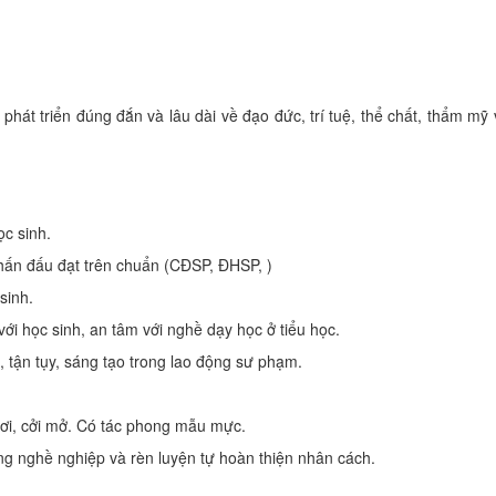
át triển đúng đắn và lâu dài về đạo đức, trí tuệ, thể chất, thẩm mỹ 
ọc sinh.
phấn đấu đạt trên chuẩn (CĐSP, ĐHSP, )
sinh.
với học sinh, an tâm với nghề dạy học ở tiểu học.
, tận tụy, sáng tạo trong lao động sư phạm.
tươi, cởi mở. Có tác phong mẫu mực.
ăng nghề nghiệp và rèn luyện tự hoàn thiện nhân cách.