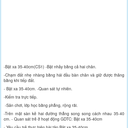
-Bật xa 35-40cm(CS1) -Bật nhảy bằng cả hai chân.
-Chạm đất nhẹ nhàng bằng hái đầu bàn chân và giữ được thăng
bằng khi tiếp đất.
- Bật xa 35-40cm. -Quan sát tự nhiên.
-Kiểm tra trực tiếp.
-Sân chơi, lớp học bằng phẳng, rộng rãi.
-Trên mặt sàn kẻ hai đường thẳng song song cách nhau 35-40
cm. - Quan sát trẻ ở hoạt động GDTC: Bật xa 35-40cm
- Yêu cầu trẻ thực hiện bài tập Bật xa 35-40cm.