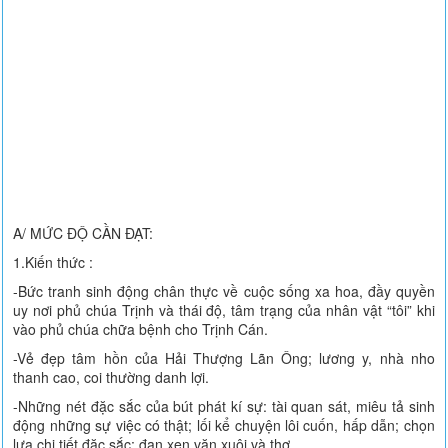
A/ MỨC ĐỘ CẦN ĐẠT:
1.Kiến thức :
-Bức tranh sinh động chân thực về cuộc sống xa hoa, đầy quyền
uy nơi phủ chúa Trịnh và thái độ, tâm trạng của nhân vật “tôi” khi
vào phủ chúa chữa bệnh cho Trịnh Cán.
-Vẻ đẹp tâm hồn của Hải Thượng Lãn Ông; lương y, nhà nho
thanh cao, coi thường danh lợi.
-Những nét đặc sắc của bút phát kí sự: tài quan sát, miêu tả sinh
động những sự việc có thật; lối kể chuyện lôi cuốn, hấp dẫn; chọn
lựa chi tiết đặc sắc; đan xen văn xuôi và thơ.