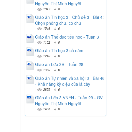
Nguyễn Thị Minh Nguyệt
1347
0
Giáo án Tin học 3 - Chủ đề 3 - Bài 4:
Chọn phông chữ, cõ chữ
1546
0
Giáo án Thể dục tiểu học - Tuần 3
1152
0
Giáo án Tin học 3 cả năm
1210
0
Giáo án Lớp 3B - Tuần 28
1330
0
Giáo án Tự nhiên và xã hội 3 - Bài 46
- Khả năng kỳ diệu của lá cây
2859
0
Giáo án Lớp 3 VNEN - Tuần 29 - GV:
Nguyễn Thị Minh Nguyệt
1485
0