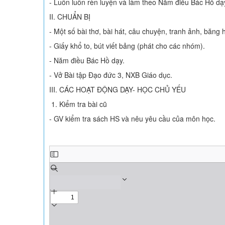
- Luôn luôn rèn luyện và làm theo Năm điều Bác Hồ dạ
II. CHUẨN BỊ
- Một số bài thơ, bài hát, câu chuyện, tranh ảnh, băng 
- Giấy khổ to, bút viết bảng (phát cho các nhóm).
- Năm điều Bác Hồ dạy.
- Vở Bài tập Đạo đức 3, NXB Giáo dục.
III. CÁC HOẠT ĐỘNG DẠY- HỌC CHỦ YẾU
1. Kiểm tra bài cũ
- GV kiểm tra sách HS và nêu yêu cầu của môn học.