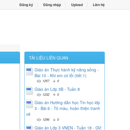
Đăng ký
Đăng nhập
Upload
Liên hệ
TÀI LIỆU LIÊN QUAN
Giáo án Thực hành kỹ năng sống -
Bài 10 - Khi em có lỗi (tiết 1)
1257
0
Giáo án Lớp 3B - Tuần 8
1232
0
Giáo án Hướng dẫn học Tin học lớp
3 - Bài 6 - Tô màu, hoàn thiện tranh
vẽ
1296
0
Giáo án Lớp 3 VNEN - Tuần 18 - GV: