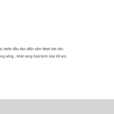
bài; bơớc đầu đọc diễn cảm đơợc bài văn.
vọng sống , khát vọng hoà bình của trẻ em.