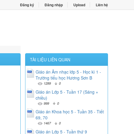
Đăng ký
Đăng nhập
Upload
Liên hệ
TÀI LIỆU LIÊN QUAN
Giáo án Âm nhạc lớp 5 - Học kì 1 -
Trường tiểu học Hương Sơn B
1289
0
Giáo án Lớp 5 - Tuần 17 (Sáng +
chiều)
999
0
Giáo án Khoa học 5 - Tuần 35 - Tiết
69, 70
1467
0
Giáo án Lớp 5 - Tuần thứ 9