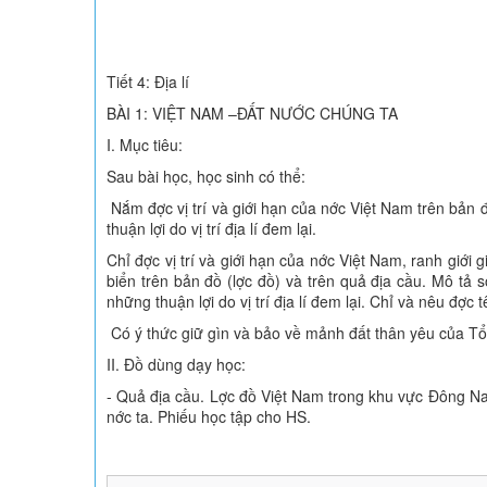
Tiết 4: Địa lí
BÀI 1: VIỆT NAM –ĐẤT NƯỚC CHÚNG TA
I. Mục tiêu:
Sau bài học, học sinh có thể:
Nắm đ­ợc vị trí và giới hạn của n­ớc Việt Nam trên bản 
thuận lợi do vị trí địa lí đem lại.
Chỉ đ­ợc vị trí và giới hạn của n­ớc Việt Nam, ranh giới
biển trên bản đồ (l­ợc đồ) và trên quả địa cầu. Mô tả sơ
những thuận lợi do vị trí địa lí đem lại. Chỉ và nêu đ­ợc
Có ý thức giữ gìn và bảo về mảnh đất thân yêu của Tổ
II. Đồ dùng dạy học:
- Quả địa cầu. L­ợc đồ Việt Nam trong khu vực Đông Nam
n­ớc ta. Phiếu học tập cho HS.