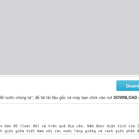
Down
 đất nước chúng ta"
, để tải tài liệu gốc về máy bạn click vào nút
DOWNLOAD
n bản đồ (lược đồ) và trên quả địa cầu. Nắm được diện tích của l
nh giới giữa Việt Nam với các nước láng giềng và ranh giới phần đ
 Tổ quốc.
