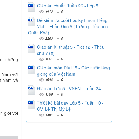
Giáo án chuẩn Tuần 26 - Lớp 5
1413
0
Đề kiểm tra cuối học kỳ I môn Tiếng
Việt – Phần Đọc 5 (Trường Tiểu học
Quân Khê)
2263
0
Giáo án Kĩ thuật 5 - Tiết 12 - Thêu
chữ v (tt)
Nam, những
1261
0
Giáo án môn Địa lí 5 - Các nước láng
giềng của Việt Nam
ệt Nam với
1948
0
iệt Nam và
Giáo án Lớp 5 - VNEN - Tuần 24
1790
0
Thiết kế bài dạy Lớp 5 - Tuần 10 -
GV: Lê Thị Mỹ Lệ
 giới với
1364
0