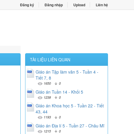
Đăng ký
Đăng nhập
Upload
Liên hệ
TÀI LIỆU LIÊN QUAN
Giáo án Tập làm văn 5 - Tuần 4 -
Tiết 7, 8
1650
0
Giáo án Tuần 14 - Khối 5
1238
0
Giáo án Khoa học 5 - Tuần 22 - Tiết
43, 44
1193
0
Giáo án Địa lí 5 - Tuần 27 - Châu Mĩ
1215
0