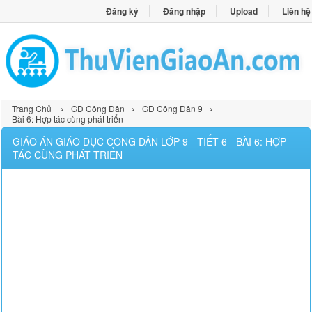
Đăng ký
Đăng nhập
Upload
Liên hệ
›
›
›
Trang Chủ
GD Công Dân
GD Công Dân 9
Bài 6: Hợp tác cùng phát triển
GIÁO ÁN GIÁO DỤC CÔNG DÂN LỚP 9 - TIẾT 6 - BÀI 6: HỢP
TÁC CÙNG PHÁT TRIỂN