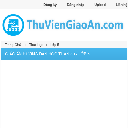
Đăng ký
Đăng nhập
Upload
Liên hệ
›
›
Trang Chủ
Tiểu Học
Lớp 5
GIÁO ÁN HƯỚNG DẪN HỌC TUẦN 30 - LỚP 5