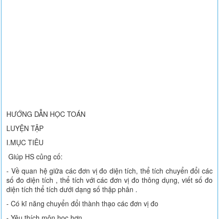
HƯỚNG DẪN HỌC TOÁN
LUYỆN TẬP
I.MỤC TIÊU
Giúp HS củng cố:
- Về quan hệ giữa các đơn vị đo diện tích, thể tích chuyển đổi các
số đo diện tích , thể tích với các đơn vị đo thông dụng, viết số đo
diện tích thể tích dưới dạng số thập phân .
- Có kĩ năng chuyển đổi thành thạo các đơn vị đo
- Yêu thích môn học hơn