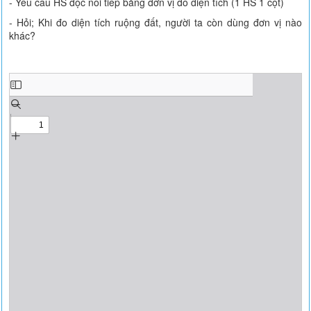
- Yêu cầu HS đọc nối tiếp bảng đơn vị đo diện tích (1 HS 1 cột)
- Hỏi; Khi đo diện tích ruộng đất, người ta còn dùng đơn vị nào
khác?