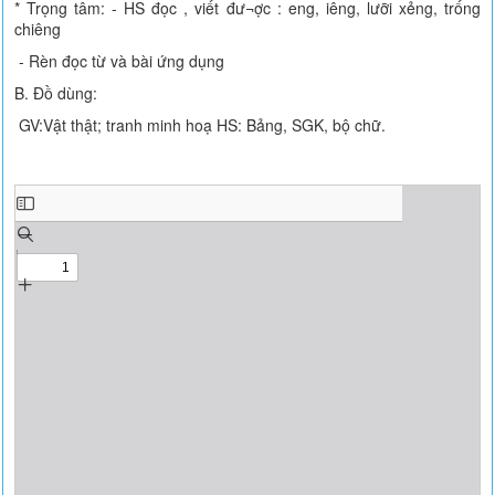
* Trọng tâm: - HS đọc , viết đư¬ợc : eng, iêng, lưỡi xẻng, trống
chiêng
- Rèn đọc từ và bài ứng dụng
B. Đồ dùng:
GV:Vật thật; tranh minh hoạ HS: Bảng, SGK, bộ chữ.