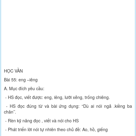
HỌC VẦN
Bài 55: eng –iêng
A. Mục đích yêu cầu:
- HS đọc, viết được: eng, iêng, lưỡi xẻng, trống chiêng.
- HS đọc đúng từ và bài ứng dụng: “Dù ai nói ngả .kiềng ba
chân’’.
- Rèn kỹ năng đọc , viết và nói cho HS
- Phát triển lời nói tự nhiên theo chủ đề: Ao, hồ, giếng