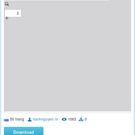
50 trang
hanhnguyen.nt
1063
0
Download