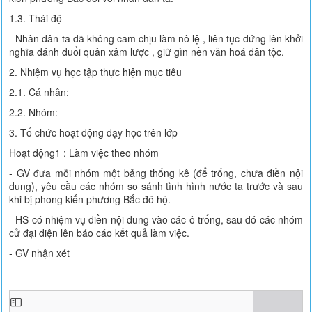
1.3. Thái độ
- Nhân dân ta đã không cam chịu làm nô lệ , liên tục đứng lên khởi
nghĩa đánh đuổi quân xâm lược , giữ gìn nền văn hoá dân tộc.
2. Nhiệm vụ học tập thực hiện mục tiêu
2.1. Cá nhân:
2.2. Nhóm:
3. Tổ chức hoạt động dạy học trên lớp
Hoạt động1 : Làm việc theo nhóm
- GV đưa mỗi nhóm một bảng thống kê (để trống, chưa điền nội
dung), yêu cầu các nhóm so sánh tình hình nước ta trước và sau
khi bị phong kiến phương Bắc đô hộ.
- HS có nhiệm vụ điền nội dung vào các ô trống, sau đó các nhóm
cử đại diện lên báo cáo kết quả làm việc.
- GV nhận xét