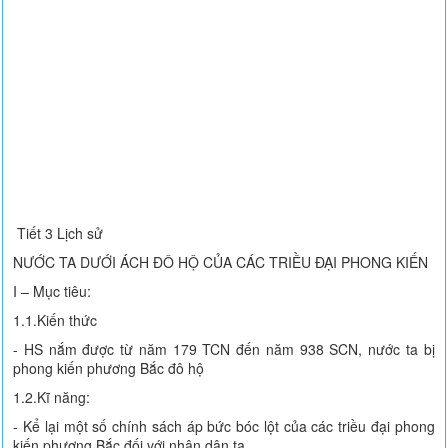
Tiết 3 Lịch sử
NƯỚC TA DƯỚI ÁCH ĐÔ HỘ CỦA CÁC TRIỀU ĐẠI PHONG KIẾN
I – Mục tiêu:
1.1.Kiến thức
- HS nắm được từ năm 179 TCN đến năm 938 SCN, nước ta bị
phong kiến phương Bắc đô hộ
1.2.Kĩ năng:
- Kể lại một số chính sách áp bức bóc lột của các triều đại phong
kiến phương Bắc đối với nhân dân ta.