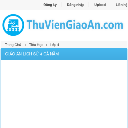
Đăng ký
Đăng nhập
Upload
Liên hệ
›
›
Trang Chủ
Tiểu Học
Lớp 4
GIÁO ÁN LỊCH SỬ 4 CẢ NĂM