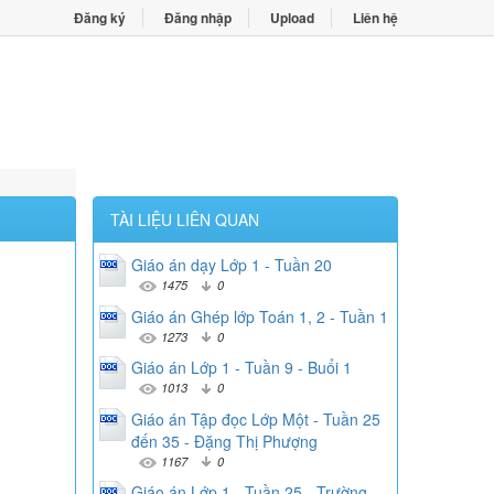
Đăng ký
Đăng nhập
Upload
Liên hệ
TÀI LIỆU LIÊN QUAN
Giáo án dạy Lớp 1 - Tuần 20
1475
0
Giáo án Ghép lớp Toán 1, 2 - Tuần 1
1273
0
Giáo án Lớp 1 - Tuần 9 - Buổi 1
1013
0
Giáo án Tập đọc Lớp Một - Tuần 25
đến 35 - Đặng Thị Phượng
1167
0
Giáo án Lớp 1 - Tuần 25 - Trường