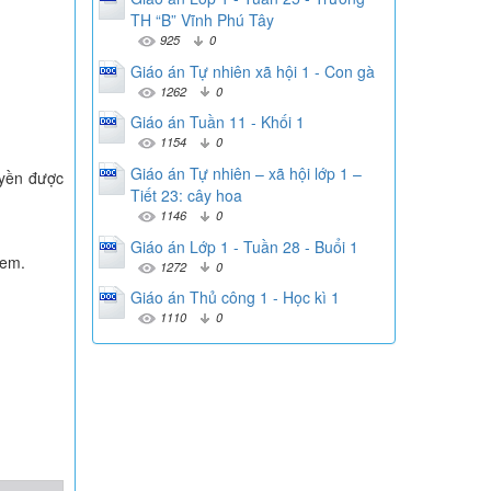
TH “B” Vĩnh Phú Tây
925
0
Giáo án Tự nhiên xã hội 1 - Con gà
1262
0
Giáo án Tuần 11 - Khối 1
1154
0
Giáo án Tự nhiên – xã hội lớp 1 –
quyền được
Tiết 23: cây hoa
1146
0
Giáo án Lớp 1 - Tuần 28 - Buổi 1
 em.
1272
0
Giáo án Thủ công 1 - Học kì 1
1110
0