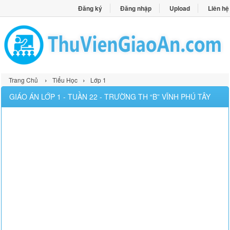
Đăng ký
Đăng nhập
Upload
Liên hệ
›
›
Trang Chủ
Tiểu Học
Lớp 1
GIÁO ÁN LỚP 1 - TUẦN 22 - TRƯỜNG TH “B” VĨNH PHÚ TÂY