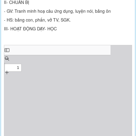
II- CHUẨN BỊ
- GV: Tranh minh hoạ câu ứng dụng, luyện nói, bảng ôn
- HS: bảng con, phấn, vở TV, SGK.
III- HOẠT ĐỘNG DẠY- HỌC