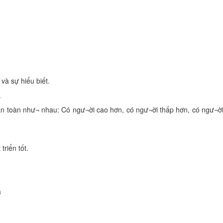
và sự hiểu biết.
.
oàn toàn như¬ nhau: Có ngư¬ời cao hơn, có ngư¬ời thấp hơn, có ngư¬ờ
triển tốt.
a