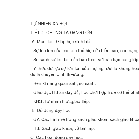
TỰ NHIÊN XÃ HỘI
TIẾT 2: CHÚNG TA ĐANG LỚN
A. Mục tiêu: Giúp học sinh biết:
- Sự lớn lên của các em thể hiện ở chiều cao, cân nặng 
- So sánh sự lớn lên của bản thân với các bạn cùng lớp
- Ý thức đư¬ợc sự lớn lên của mọi ng¬ười là không h
đó là chuyện bình th¬ường.
- Rèn kĩ năng quan sát , so sánh.
- Giáo dục HS ăn đầy đủ; học chơi hợp lí để cơ thể phát 
- KNS :Tự nhận thức,giao tiếp.
B. Đồ dùng dạy học:
- GV: Các hình vẽ trong sách giáo khoa, sách giáo kho
- HS: Sách giáo khoa, vở bài tập.
C. Các hoạt động dạy học: