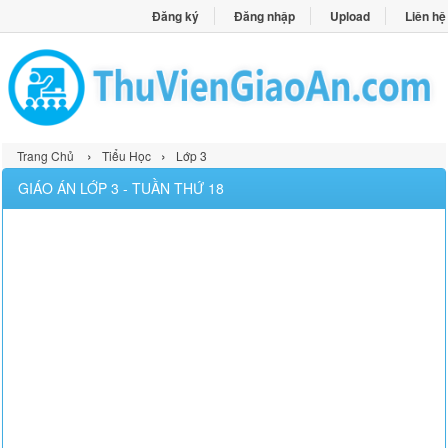
Đăng ký
Đăng nhập
Upload
Liên hệ
›
›
Trang Chủ
Tiểu Học
Lớp 3
GIÁO ÁN LỚP 3 - TUẦN THỨ 18