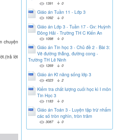
1391
0
Giáo án Tuần 11 - Lớp 3
1092
0
Giáo án Lớp 3 - Tuần 17 - Gv: Huỳnh
Đông Hải - Trường TH C Kiến An
1098
0
ẫn chuyện
Giáo án Tin học 3 - Chủ đề 2 - Bài 3:
Vẽ đường thẳng, đường cong -
.(trả lời
Trường TH Lê Ninh
1269
0
Giáo án Kĩ năng sống lớp 3
4323
2
Kiểm tra chất lượng cuối học kì I môn
Tin Học 3
1183
0
Giáo án Toán 3 - Luyện tập trừ nhẩm
các số tròn nghìn, tròn trăm
3087
0