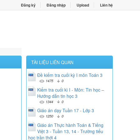
Đăng ký
Đăng nhập
Upload
Liên hệ
TÀI LIỆU LIÊN QUAN
Đề kiểm tra cuối kỳ I môn Toán 3
1475
0
Kiểm tra cuối kì I - Môn: Tin học –
Hướng dẫn tin học 3
1344
0
Giáo án dạy Tuần 17 - Lớp 3
1250
0
Giáo án Thực hành Toán & Tiếng
Việt 3 - Tuần 13, 14 - Trường tiểu
học trần thới 4