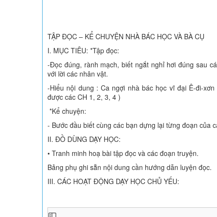
TẬP ĐỌC – KỂ CHUYỆN NHÀ BÁC HỌC VÀ BÀ CỤ
I. MỤC TIÊU: *Tập đọc:
-Đọc đúng, rành mạch, biết ngắt nghỉ hơi đúng sau cá
với lời các nhân vật.
-Hiểu nội dung : Ca ngợi nhà bác học vĩ đại Ê-đi-xơ
được các CH 1, 2, 3, 4 )
*Kể chuyện:
- Bước đầu biết cùng các bạn dựng lại từng đoạn của c
II. ĐỒ DÙNG DẠY HỌC:
• Tranh minh hoạ bài tập đọc và các đoạn truyện.
Bảng phụ ghi sẵn nội dung cần hướng dẫn luyện đọc.
III. CÁC HOẠT ĐỘNG DẠY HỌC CHỦ YẾU: