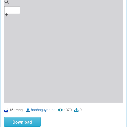
15 trang
hanhnguyen.nt
1370
0
Download