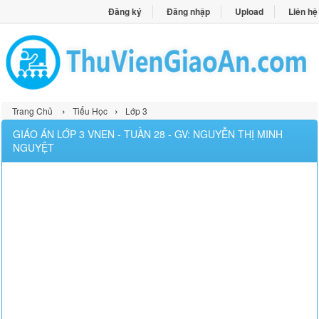
Đăng ký
Đăng nhập
Upload
Liên hệ
›
›
Trang Chủ
Tiểu Học
Lớp 3
GIÁO ÁN LỚP 3 VNEN - TUẦN 28 - GV: NGUYỄN THỊ MINH
NGUYỆT