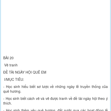
BÀI 20
Vẽ tranh
ĐỀ TÀI NGÀY HỘI QUÊ EM
I/MỤC TIÊU:
- Học sinh hiểu biết sơ lược về những ngày lễ truyền thống của
quê hương.
- Học sinh biết cách vẽ và vẽ được tranh về đề tài ngày hội theo ý
thích.
- Học sinh thêm yêu quê hương, đất nước qua các hoạt động lễ