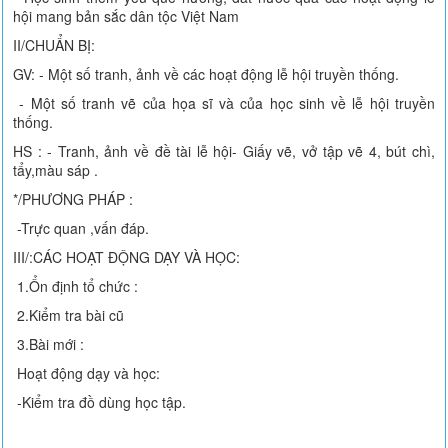
hội mang bản sắc dân tộc Việt Nam
II/CHUẨN BỊ:
GV: - Một số tranh, ảnh về các hoạt động lễ hội truyền thống.
- Một số tranh vẽ của họa sĩ và của học sinh về lễ hội truyền
thống.
HS : - Tranh, ảnh về đề tài lễ hội- Giấy vẽ, vở tập vẽ 4, bút chì,
tẩy,màu sáp .
*/PHƯƠNG PHÁP :
-Trực quan ,vấn đáp.
III/:CÁC HOẠT ĐỘNG DẠY VÀ HỌC:
1.Ổn định tổ chức :
2.Kiểm tra bài cũ
3.Bài mới :
Hoạt động dạy và học:
-Kiểm tra đồ dùng học tập.