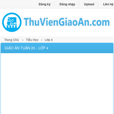
Đăng ký
Đăng nhập
Upload
Liên hệ
›
›
Trang Chủ
Tiểu Học
Lớp 4
GIÁO ÁN TUẦN 20 - LỚP 4