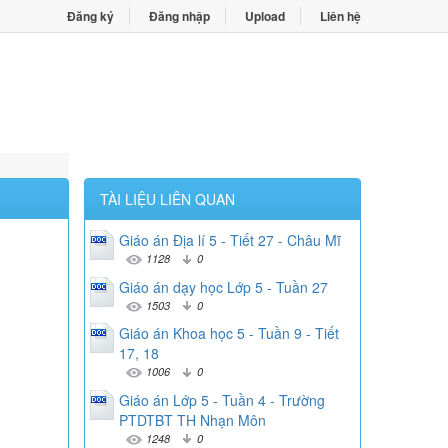
Đăng ký
Đăng nhập
Upload
Liên hệ
TÀI LIỆU LIÊN QUAN
Giáo án Địa lí 5 - Tiết 27 - Châu Mĩ
1128
0
Giáo án dạy học Lớp 5 - Tuần 27
1503
0
Giáo án Khoa học 5 - Tuần 9 - Tiết
17, 18
1006
0
Giáo án Lớp 5 - Tuần 4 - Trường
PTDTBT TH Nhạn Môn
1248
0