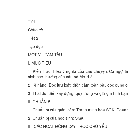
Tiết 1
Chào cờ
Tiết 2
Tập đọc
MỘT VỤ ĐẮM TÀU
I. MỤC TIÊU
1. Kiến thức: Hiểu ý nghĩa của câu chuyện: Ca ngợi tìn
sinh cao thượng của cậu bé Ma-ri-ô.
2. Kĩ năng: Đọc lưu loát, diễn cảm toàn bài, đọc đúng cá
3. Thái độ: Biết xây dựng, quý trọng và giữ gìn tình bạ
II. CHUẨN BỊ
1. Chuẩn bị của giáo viên: Tranh minh hoạ SGK; Đoạn 
2. Chuẩn bị của học sinh: SGK.
III. CÁC HOẠT ĐỘNG DẠY - HỌC CHỦ YẾU