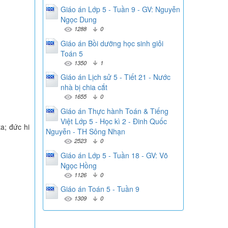
Giáo án Lớp 5 - Tuần 9 - GV: Nguyễn
Ngọc Dung
1288
0
Giáo án Bồi dưỡng học sinh giỏi
Toán 5
1350
1
Giáo án Lịch sử 5 - Tiết 21 - Nước
nhà bị chia cắt
1655
0
Giáo án Thực hành Toán & Tiếng
Việt Lớp 5 - Học kì 2 - Đinh Quốc
ta; đức hi
Nguyễn - TH Sông Nhạn
2523
0
Giáo án Lớp 5 - Tuần 18 - GV: Võ
Ngọc Hồng
1126
0
Giáo án Toán 5 - Tuần 9
1309
0