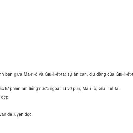
h bạn giữa Ma-ri-ô và Giu-li-ét-ta; sự ân cần, dịu dàng của Giu-li-ét-
c từ phiên âm tiếng nước ngoài: Li-vơ pun, Ma-ri-ô, Giu-li-ét-ta.
n đẹp.
văn để luyện đọc.