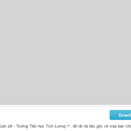
Down
Tuần 29 - Trường Tiểu học Tích Lương 1"
, để tải tài liệu gốc về máy bạn cli