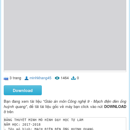
3 trang
minhkhang45
1464
0
Download
Bạn đang xem tài liệu
"Giáo án môn Công nghệ 9 - Mạch điện đèn ống
huỳnh quang"
, để tải tài liệu gốc về máy bạn click vào nút
DOWNLOAD
ở trên
BẢNG THUYẾT MINH MÔ HÌNH DẠY HỌC TỰ LÀM

NĂM HỌC: 2017-2018

- Tên mô hình: MẠCH ĐIỆN ĐÈN ỐNG HUỲNH QUANG
