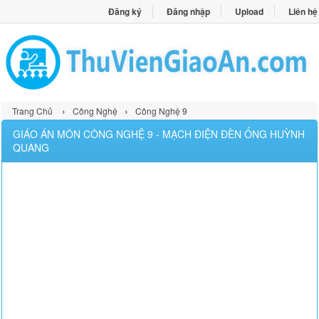
Đăng ký
Đăng nhập
Upload
Liên hệ
›
›
Trang Chủ
Công Nghệ
Công Nghệ 9
GIÁO ÁN MÔN CÔNG NGHỆ 9 - MẠCH ĐIỆN ĐÈN ỐNG HUỲNH
QUANG