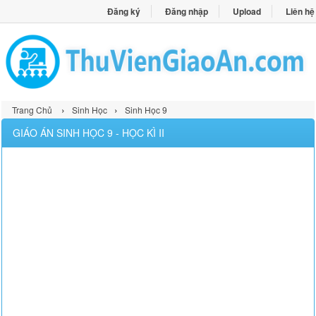
Đăng ký
Đăng nhập
Upload
Liên hệ
›
›
Trang Chủ
Sinh Học
Sinh Học 9
GIÁO ÁN SINH HỌC 9 - HỌC KÌ II