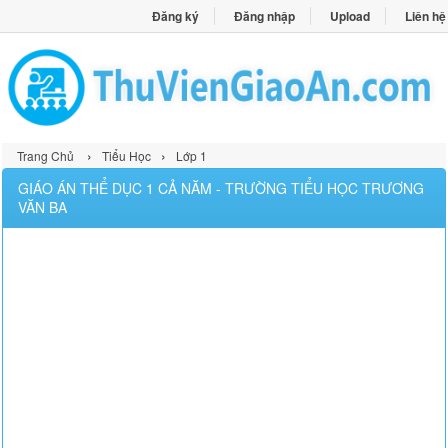
Đăng ký
Đăng nhập
Upload
Liên hệ
›
›
Trang Chủ
Tiểu Học
Lớp 1
GIÁO ÁN THỂ DỤC 1 CẢ NĂM - TRƯỜNG TIỂU HỌC TRƯƠNG
VĂN BA