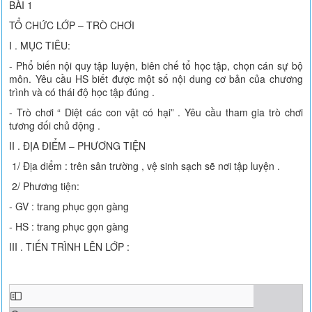
BÀI 1
TỔ CHỨC LỚP – TRÒ CHƠI
I . MỤC TIÊU:
- Phổ biến nội quy tập luyện, biên chế tổ học tập, chọn cán sự bộ
môn. Yêu cầu HS biết được một số nội dung cơ bản của chương
trình và có thái độ học tập đúng .
- Trò chơi “ Diệt các con vật có hại” . Yêu cầu tham gia trò chơi
tương đối chủ động .
II . ĐỊA ĐIỂM – PHƯƠNG TIỆN
1/ Địa diểm : trên sân trường , vệ sinh sạch sẽ nơi tập luyện .
2/ Phương tiện:
- GV : trang phục gọn gàng
- HS : trang phục gọn gàng
III . TIẾN TRÌNH LÊN LỚP :