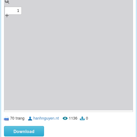
70 trang
hanhnguyen.nt
1136
0
Download