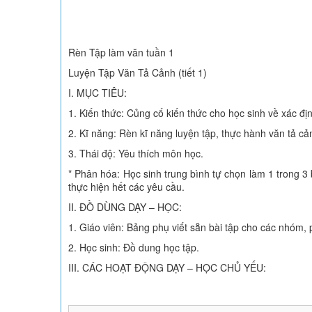
Rèn Tập làm văn tuần 1
Luyện Tập Văn Tả Cảnh (tiết 1)
I. MỤC TIÊU:
1. Kiến thức: Củng cố kiến thức cho học sinh về xác đị
2. Kĩ năng: Rèn kĩ năng luyện tập, thực hành văn tả cả
3. Thái độ: Yêu thích môn học.
* Phân hóa: Học sinh trung bình tự chọn làm 1 trong 3 bà
thực hiện hết các yêu cầu.
II. ĐỒ DÙNG DẠY – HỌC:
1. Giáo viên: Bảng phụ viết sẵn bài tập cho các nhóm, 
2. Học sinh: Đồ dung học tập.
III. CÁC HOẠT ĐỘNG DẠY – HỌC CHỦ YẾU: