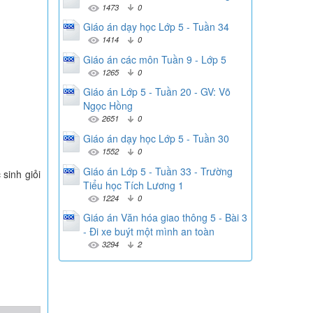
1473
0
Giáo án dạy học Lớp 5 - Tuần 34
1414
0
Giáo án các môn Tuần 9 - Lớp 5
1265
0
Giáo án Lớp 5 - Tuần 20 - GV: Võ
Ngọc Hồng
2651
0
Giáo án dạy học Lớp 5 - Tuần 30
1552
0
Giáo án Lớp 5 - Tuần 33 - Trường
 sinh giỏi
Tiểu học Tích Lương 1
1224
0
Giáo án Văn hóa giao thông 5 - Bài 3
- Đi xe buýt một mình an toàn
3294
2