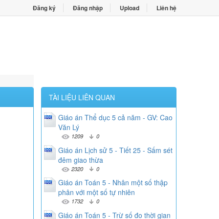
Đăng ký
Đăng nhập
Upload
Liên hệ
TÀI LIỆU LIÊN QUAN
Giáo án Thể dục 5 cả năm - GV: Cao
Văn Lý
1209
0
Giáo án Lịch sử 5 - Tiết 25 - Sấm sét
đêm giao thừa
2320
0
Giáo án Toán 5 - Nhân một số thập
phân với một số tự nhiên
1732
0
Giáo án Toán 5 - Trừ số đo thời gian