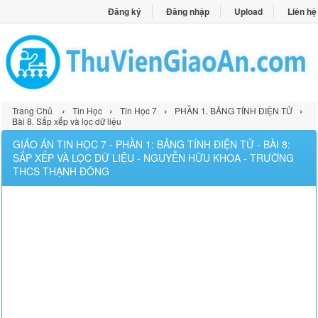
Đăng ký
Đăng nhập
Upload
Liên hệ
›
›
›
›
Trang Chủ
Tin Học
Tin Học 7
PHẦN 1. BẢNG TÍNH ĐIỆN TỬ
Bài 8. Sắp xếp và lọc dữ liệu
GIÁO ÁN TIN HỌC 7 - PHẦN 1: BẢNG TÍNH ĐIỆN TỬ - BÀI 8:
SẮP XẾP VÀ LỌC DỮ LIỆU - NGUYỄN HỮU KHOA - TRƯỜNG
THCS THẠNH ĐÔNG