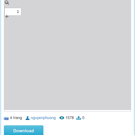
4 trang
nguyenphuong
1578
0
Download