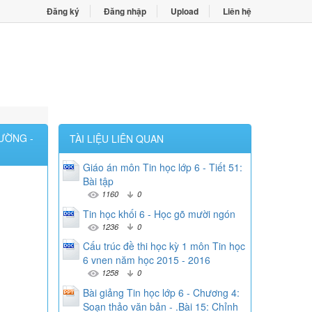
Đăng ký
Đăng nhập
Upload
Liên hệ
CƯỜNG -
TÀI LIỆU LIÊN QUAN
Giáo án môn Tin học lớp 6 - Tiết 51:
Bài tập
1160
0
Tin học khối 6 - Học gõ mười ngón
1236
0
Cấu trúc đề thi học kỳ 1 môn Tin học
6 vnen năm học 2015 - 2016
1258
0
Bài giảng Tin học lớp 6 - Chương 4:
Soạn thảo văn bản - .Bài 15: Chỉnh