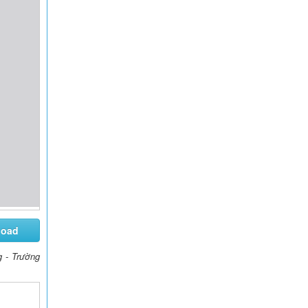
load
g - Trường