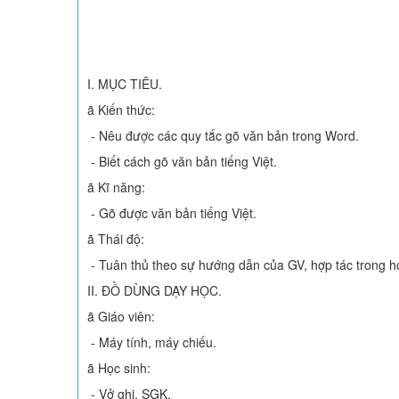
I. MỤC TIÊU.
ã Kiến thức:
- Nêu được các quy tắc gõ văn bản trong Word.
- Biết cách gõ văn bản tiếng Việt.
ã Kĩ năng:
- Gõ được văn bản tiếng Việt.
ã Thái độ:
- Tuân thủ theo sự hướng dẫn của GV, hợp tác trong 
II. ĐỒ DÙNG DẠY HỌC.
ã Giáo viên:
- Máy tính, máy chiếu.
ã Học sinh:
- Vở ghi, SGK.