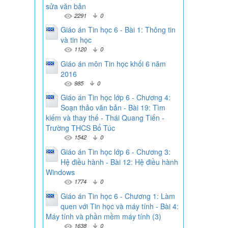
sửa văn bản
2291
0
Giáo án Tin học 6 - Bài 1: Thông tin
và tin học
1120
0
Giáo án môn Tin học khối 6 năm
2016
985
0
Giáo án Tin học lớp 6 - Chương 4:
Soạn thảo văn bản - Bài 19: Tìm
kiếm và thay thế - Thái Quang Tiến -
Trường THCS Bổ Túc
1542
0
Giáo án Tin học lớp 6 - Chương 3:
Hệ điều hành - Bài 12: Hệ điều hành
Windows
1774
0
Giáo án Tin học 6 - Chương 1: Làm
quen với Tin học và máy tính - Bài 4:
Máy tính và phần mềm máy tính (3)
1638
0