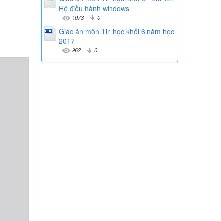
Hệ điều hành windows
1073
0
Giáo án môn Tin học khối 6 năm học
2017
962
0