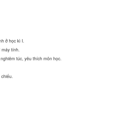
h ở học kì I.
i máy tính.
p nghiêm túc, yêu thích môn học.
 chiếu.