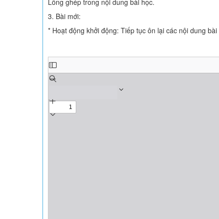
Lông ghép trong nội dung bài học.
3. Bài mới:
* Hoạt động khởi động: Tiếp tục ôn lại các nội dung bài 