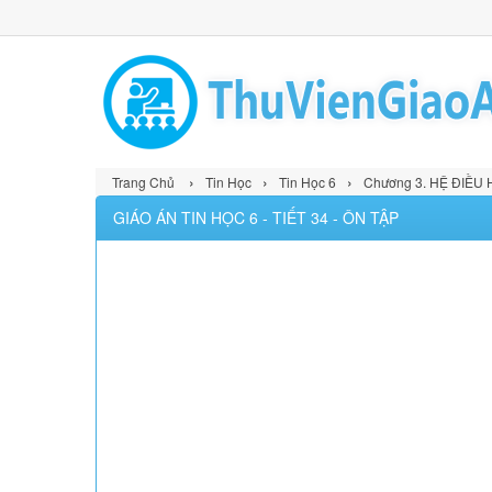
›
›
›
Trang Chủ
Tin Học
Tin Học 6
Chương 3. HỆ ĐIỀU
GIÁO ÁN TIN HỌC 6 - TIẾT 34 - ÔN TẬP