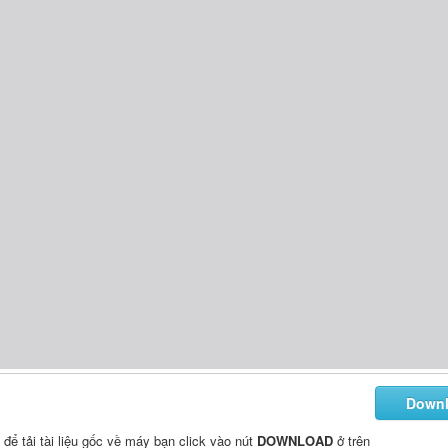
Down
, để tải tài liệu gốc về máy bạn click vào nút
DOWNLOAD
ở trên