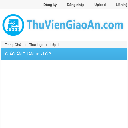
Đăng ký
Đăng nhập
Upload
Liên hệ
›
›
Trang Chủ
Tiểu Học
Lớp 1
GIÁO ÁN TUẦN 08 - LỚP 1