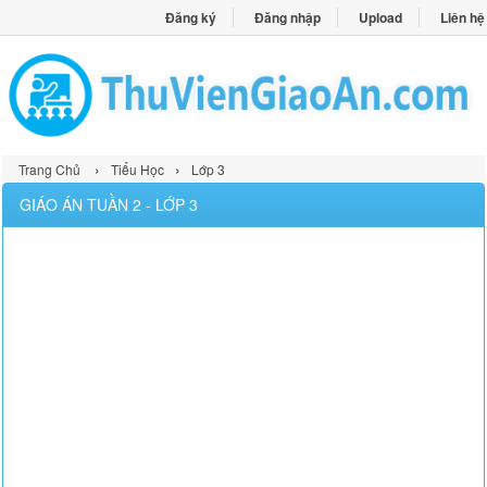
Đăng ký
Đăng nhập
Upload
Liên hệ
›
›
Trang Chủ
Tiểu Học
Lớp 3
GIÁO ÁN TUẦN 2 - LỚP 3