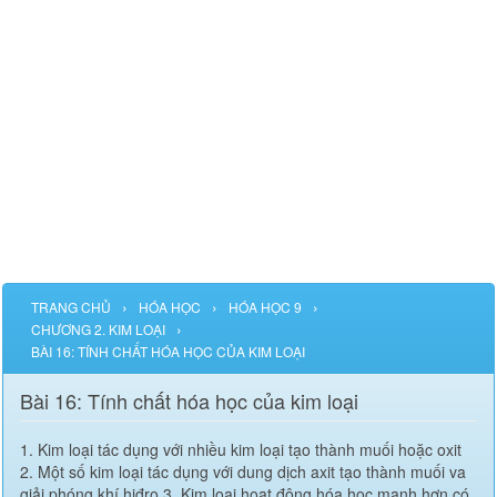
›
›
›
TRANG CHỦ
HÓA HỌC
HÓA HỌC 9
›
CHƯƠNG 2. KIM LOẠI
BÀI 16: TÍNH CHẤT HÓA HỌC CỦA KIM LOẠI
Bài 16: Tính chất hóa học của kim loại
1. Kim loại tác dụng với nhiều kim loại tạo thành muối hoặc oxit
2. Một số kim loại tác dụng với dung dịch axit tạo thành muối va
giải phóng khí hiđro 3. Kim loại hoạt động hóa học mạnh hơn có