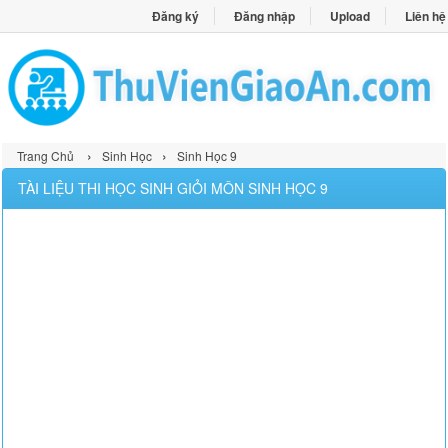
Đăng ký
Đăng nhập
Upload
Liên hệ
›
›
Trang Chủ
Sinh Học
Sinh Học 9
TÀI LIỆU THI HỌC SINH GIỎI MÔN SINH HỌC 9