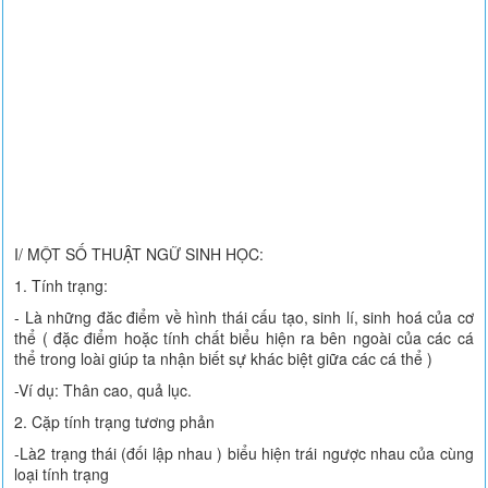
I/ MỘT SỐ THUẬT NGỮ SINH HỌC:
1. Tính trạng:
- Là những đăc điểm về hình thái cấu tạo, sinh lí, sinh hoá của cơ
thể ( đặc điểm hoặc tính chất biểu hiện ra bên ngoài của các cá
thể trong loài giúp ta nhận biết sự khác biệt giữa các cá thể )
-Ví dụ: Thân cao, quả lục.
2. Cặp tính trạng tương phản
-Là2 trạng thái (đối lập nhau ) biểu hiện trái ngược nhau của cùng
loại tính trạng