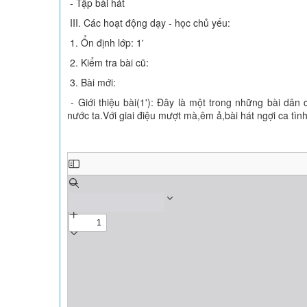
- Tập bài hát
III. Các hoạt động dạy - học chủ yếu:
1. Ổn định lớp: 1'
2. Kiểm tra bài cũ:
3. Bài mới:
- Giới thiệu bài(1'): Đây là một trong những bài dâ
nước ta.Với giai điệu mượt mà,êm ả,bài hát ngợi ca tì