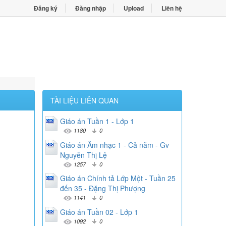
Đăng ký
Đăng nhập
Upload
Liên hệ
TÀI LIỆU LIÊN QUAN
Giáo án Tuần 1 - Lớp 1
1180
0
Giáo án Âm nhạc 1 - Cả năm - Gv
Nguyễn Thị Lệ
1257
0
Giáo án Chính tả Lớp Một - Tuần 25
đến 35 - Đặng Thị Phượng
1141
0
Giáo án Tuần 02 - Lớp 1
1092
0