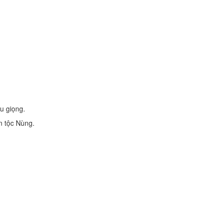
ều giọng.
n tộc Nùng.