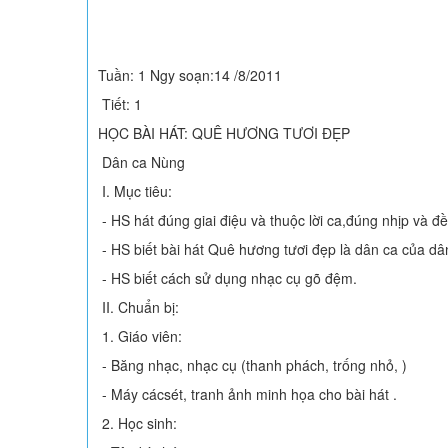
Tuần: 1 Ngy soạn:14 /8/2011
Tiết: 1
HỌC BÀI HÁT: QUÊ HƯƠNG TƯƠI ĐẸP
Dân ca Nùng
I. Mục tiêu:
- HS hát đúng giai điệu và thuộc lời ca,đúng nhịp và đ
- HS biết bài hát Quê hương tươi đẹp là dân ca của dâ
- HS biết cách sử dụng nhạc cụ gõ đệm.
II. Chuẩn bị:
1. Giáo viên:
- Băng nhạc, nhạc cụ (thanh phách, trống nhỏ, )
- Máy cácsét, tranh ảnh minh họa cho bài hát .
2. Học sinh: