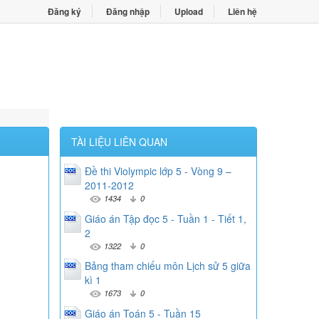
Đăng ký
Đăng nhập
Upload
Liên hệ
TÀI LIỆU LIÊN QUAN
Đề thi Violympic lớp 5 - Vòng 9 –
2011-2012
1434
0
Giáo án Tập đọc 5 - Tuần 1 - Tiết 1,
2
1322
0
Bảng tham chiếu môn Lịch sử 5 giữa
kì 1
1673
0
Giáo án Toán 5 - Tuần 15