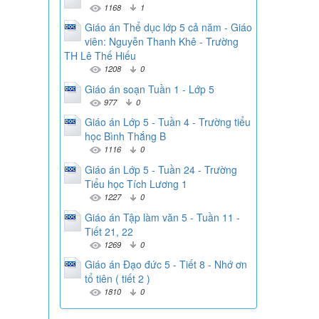
1168
1
Giáo án Thể dục lớp 5 cả năm - Giáo
viên: Nguyễn Thanh Khê - Trường
TH Lê Thế Hiếu
1208
0
Giáo án soạn Tuần 1 - Lớp 5
977
0
Giáo án Lớp 5 - Tuần 4 - Trường tiểu
học Bình Thắng B
1116
0
Giáo án Lớp 5 - Tuần 24 - Trường
Tiểu học Tích Lương 1
1227
0
Giáo án Tập làm văn 5 - Tuần 11 -
Tiết 21, 22
1269
0
Giáo án Đạo đức 5 - Tiết 8 - Nhớ ơn
tổ tiên ( tiết 2 )
1810
0