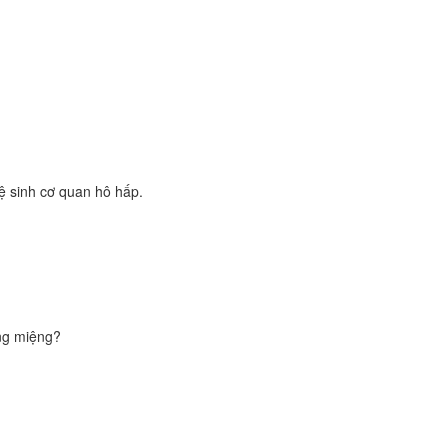
ệ sinh cơ quan hô hấp.
ằng miệng?