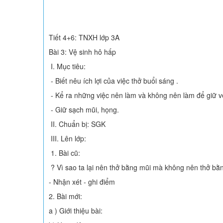
Tiết 4+6: TNXH lớp 3A
Bài 3: Vệ sinh hô hấp
I. Mục tiêu:
- Biết nêu ích lợi của việc thở buổi sáng .
- Kể ra những việc nên làm và không nên làm để giữ v
- Giữ sạch mũi, họng.
II. Chuẩn bị: SGK
III. Lên lớp:
1. Bài cũ:
? Vì sao ta lại nên thở bằng mũi mà không nên thở b
- Nhận xét - ghi điểm
2. Bài mới:
a ) Giới thiệu bài: