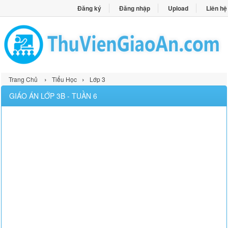
Đăng ký
Đăng nhập
Upload
Liên hệ
›
›
Trang Chủ
Tiểu Học
Lớp 3
GIÁO ÁN LỚP 3B - TUẦN 6