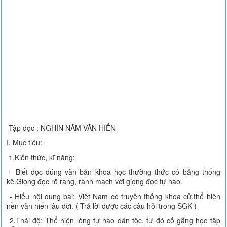
Tập đọc : NGHÌN NĂM VĂN HIẾN
I. Mục tiêu:
1,Kiến thức, kĩ năng:
- Biết đọc đúng văn bản khoa học thường thức có bảng thống
kê.Giọng đọc rõ ràng, rành mạch với giọng đọc tự hào.
- Hiểu nội dung bài: Việt Nam có truyền thống khoa cử,thể hiện
nền văn hiến lâu đời. ( Trả lời được các câu hỏi trong SGK )
2,Thái độ: Thể hiện lòng tự hào dân tộc, từ đó cố gắng học tập