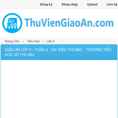
Đăng ký
Đăng nhập
Upload
Liên hệ
›
›
Trang Chủ
Tiểu Học
Lớp 5
GIÁO ÁN LỚP 5 - TUẦN 2 - GV: KIỀU THỊ ĐÀO - TRƯỜNG TIỂU
HỌC VÕ THỊ SÁU