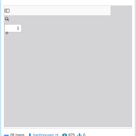
28 trang
hanhnguyen.nt
975
0