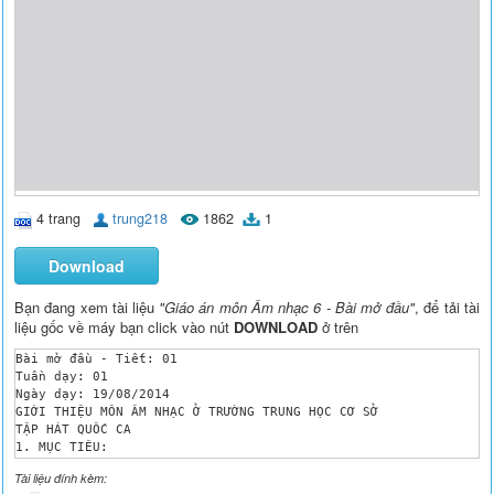
4 trang
trung218
1862
1
Download
Bạn đang xem tài liệu
"Giáo án môn Âm nhạc 6 - Bài mở đầu"
, để tải tài
liệu gốc về máy bạn click vào nút
DOWNLOAD
ở trên
Bài mở đầu - Tiết: 01

Tuần dạy: 01

Ngày dạy: 19/08/2014

GIỚI THIỆU MÔN ÂM NHẠC Ở TRƯỜNG TRUNG HỌC CƠ SỞ

TẬP HÁT QUỐC CA

1. MỤC TIÊU:

Kiến thức:

Tài liệu đính kèm:
- HS có những hiểu biết sơ lược về nghệ thuật âm nhạc.
