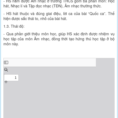
- HS nắm được Âm nhạc ở trường THCS gồm ba phân môn: Học
hát, Nhạc lí và Tập đọc nhạc (TĐN), Âm nhạc thường thức.
- HS hát thuộc và đúng giai điệu, lời ca của bài “Quốc ca”. Thể
hiện được sắc thái to, nhỏ của bài hát.
1.3. Thái độ:
- Qua phần giới thiệu môn học, giúp HS xác định được nhiệm vụ
học tập của môn Âm nhạc, đồng thời tạo hứng thú học tập ở bộ
môn này.