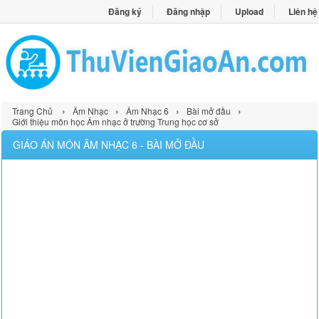
Đăng ký
Đăng nhập
Upload
Liên hệ
›
›
›
›
Trang Chủ
Âm Nhạc
Âm Nhạc 6
Bài mở đầu
Giới thiệu môn học Âm nhạc ở trường Trung học cơ sở
GIÁO ÁN MÔN ÂM NHẠC 6 - BÀI MỞ ĐẦU