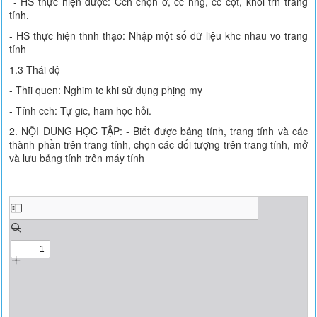
- HS thực hiện được: Cch chọn ơ, cc hng, cc cột, khối trn trang
tính.
- HS thực hiện thnh thạo: Nhập một số dữ liệu khc nhau vo trang
tính
1.3 Thái độ
- Thĩi quen: Nghim tc khi sử dụng phịng my
- Tính cch: Tự gic, ham học hỏi.
2. NỘI DUNG HỌC TẬP: - Biết được bảng tính, trang tính và các
thành phần trên trang tính, chọn các đối tượng trên trang tính, mở
và lưu bảng tính trên máy tính