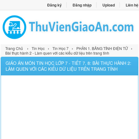
Đăng ký
Đăng nhập
Upload
Liên hệ
›
›
›
›
Trang Chủ
Tin Học
Tin Học 7
PHẦN 1. BẢNG TÍNH ĐIỆN TỬ
Bài thực hành 2 - Làm quen với các kiểu dữ liệu trên trang tính
GIÁO ÁN MÔN TIN HỌC LỚP 7 - TIẾT 7, 8: BÀI THỰC HÀNH 2:
LÀM QUEN VỚI CÁC KIỂU DỮ LIỆU TRÊN TRANG TÍNH