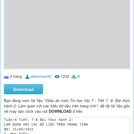
3 trang
phammen30
1232
0
Download
Bạn đang xem tài liệu
"Giáo án môn Tin học lớp 7 - Tiết 7, 8: Bài thực
hành 2: Làm quen với các kiểu dữ liệu trên trang tính"
, để tải tài liệu gốc
về máy bạn click vào nút
DOWNLOAD
ở trên
Tuần:4 Tiết: 7-8 Bài thực hành 2:

LÀM QUEN VỚI CÁC DỮ LIỆU TRÊN TRANG TÍNH

ND: 15/09/2015 

1. MỤC TIÊU: 
