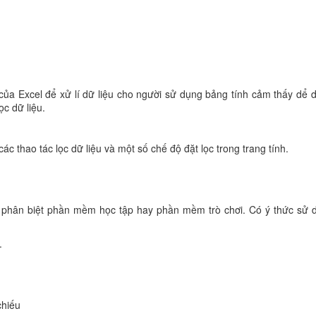
của Excel để xử lí dữ liệu cho người sử dụng bảng tính cảm thấy dể 
c dữ liệu.
 các thao tác lọc dữ liệu và một số chế độ đặt lọc trong trang tính.
ng phân biệt phần mềm học tập hay phần mềm trò chơi. Có ý thức sử
.
chiếu