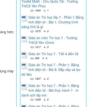
Toolkit Math - Chu Quốc Tài - Trường
THCS Yên Phúc
1840
1
Giáo án Tin học lớp 7 - Phần I: Bảng
tính điện tử - Bài 1: Chương trình
bảng tính là gì
1875
0
dàng hơn;
Giáo án môn Tin học 7 - Trường
THCS Yên Chính
1417
0
Giáo án Tin học 7 - Tiết 4 đến 32
999
0
Giáo án Tin học 7 - Phần 1: Bảng
tính điện tử - Bài 8: Sắp xếp và lọc
 dụng máy
dữ liệu
1907
0
Giáo án Tin học 7 - Phần 1: Bảng
tính điện tử - Bài thực hành 7 - In
danh sch lớp em
1639
0
Giáo án Tin học 7 - Phần 1: Bảng