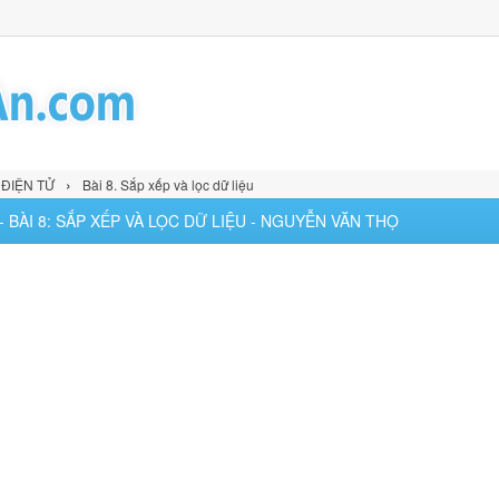
›
 ĐIỆN TỬ
Bài 8. Sắp xếp và lọc dữ liệu
- BÀI 8: SẮP XẾP VÀ LỌC DỮ LIỆU - NGUYỄN VĂN THỌ