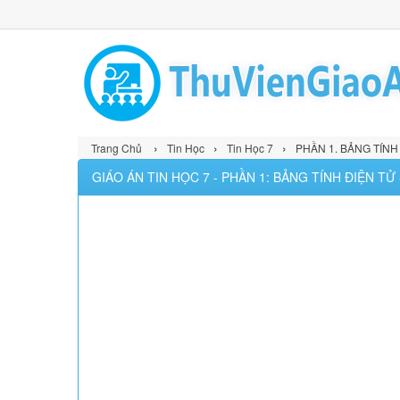
›
›
›
Trang Chủ
Tin Học
Tin Học 7
PHẦN 1. BẢNG TÍNH
GIÁO ÁN TIN HỌC 7 - PHẦN 1: BẢNG TÍNH ĐIỆN TỬ 