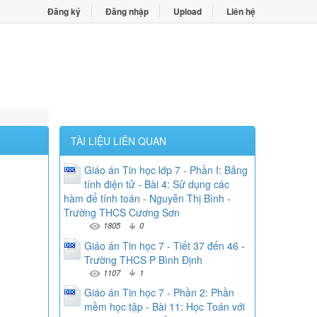
Đăng ký
Đăng nhập
Upload
Liên hệ
TÀI LIỆU LIÊN QUAN
Giáo án Tin học lớp 7 - Phần I: Bảng
tính điện tử - Bài 4: Sử dụng các
hàm để tính toán - Nguyễn Thị Bình -
Trường THCS Cương Sơn
1805
0
Giáo án Tin học 7 - Tiết 37 đến 46 -
Trường THCS P Bình Định
1107
1
Giáo án Tin học 7 - Phần 2: Phần
mềm học tập - Bài 11: Học Toán với