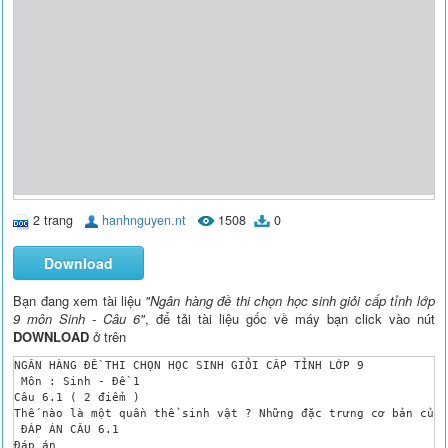
2 trang
hanhnguyen.nt
1508
0
Download
Bạn đang xem tài liệu
"Ngân hàng đề thi chọn học sinh giỏi cấp tỉnh lớp
9 môn Sinh - Câu 6"
, để tải tài liệu gốc về máy bạn click vào nút
DOWNLOAD
ở trên
NGÂN HÀNG ĐỀ THI CHỌN HỌC SINH GIỎI CẤP TỈNH LỚP 9

 Môn : Sinh - Đề 1

Câu 6.1 ( 2 điểm )

Thế nào là một quần thể sinh vật ? Những đặc trưng cơ bản của 
 ĐÁP ÁN CÂU 6.1 

Đáp án
