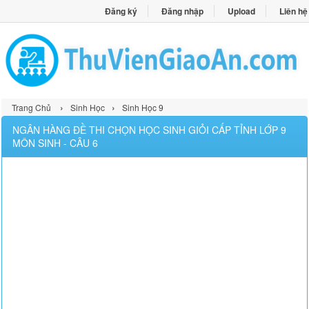
Đăng ký
Đăng nhập
Upload
Liên hệ
›
›
Trang Chủ
Sinh Học
Sinh Học 9
NGÂN HÀNG ĐỀ THI CHỌN HỌC SINH GIỎI CẤP TỈNH LỚP 9
MÔN SINH - CÂU 6