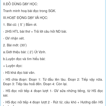
II.ĐỒ DÙNG DẠY HỌC:
Tranh minh hoạ bài đọc trong SGK.
III.HOẠT ĐỘNG DẠY VÀ HỌC:
1. Bài cũ: ( 5’ ) Bầm ơi.
- 2HS HTL bài thơ + Trả lời câu hỏi ND bài.
- GV nhận xét.
2. Bài mới: (30’)
a.Giới thiệu bài: ( 2’) Út Vịnh.
b.Luyện đọc và tìm hiểu bài:
+ Luyện đọc:
- HS khá đọc bài văn.
- HS chia đoạn: Đoạn 1: Từ đầu lên tàu. Đoạn 2: Tiếp vậy nữa.
Đoạn 3: Tiếp tàu hoả đến. Đoạn 4: Còn lại.
- HS đọc nối tiếp 4 đoạn lượt 1- GV sửa những tiếng, từ HS đọc
sai.
- HS đọc nối tiếp 4 đoạn lượt 2 - Rút từ, câu khó + Hướng dẫn HS