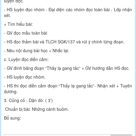
luyện đọc.
- HS luyện đọc nhóm - Đại diện các nhóm đọc toàn bài - Lớp nhận
xét.
+ Tìm hiểu bài:
- GV đọc mẫu toàn bài
- HS đọc thầm bài và TLCH SGK/137 và rút ý chính từng đoạn.
- Nêu nội dung bài học + Nhắc lại.
c. Luyện đọc diễn cảm:
- GV đính bảng đoạn “Thấy lạ gang tấc” + GV hướng dẫn HS đọc.
- HS luyện đọc nhóm.
- HS thi đọc diễn cảm đoạn “Thấy lạ gang tấc”- Nhận xét + Tuyên
dương.
3. Củng cố - Dặn dò: ( 3’)
Chuẩn bị bài: Những cánh buồm.
Bổ sung: