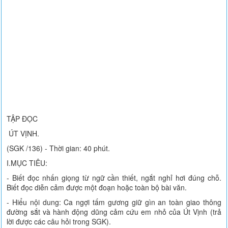
TẬP ĐỌC
ÚT VỊNH.
(SGK /136) - Thời gian: 40 phút.
I.MỤC TIÊU:
- Biết đọc nhấn giọng từ ngữ cần thiết, ngắt nghỉ hơi đúng chỗ.
Biết đọc diễn cảm được một đoạn hoặc toàn bộ bài văn.
- Hiểu nội dung: Ca ngợi tấm gương giữ gìn an toàn giao thông
đường sắt và hành động dũng cảm cứu em nhỏ của Út Vịnh (trả
lời được các câu hỏi trong SGK).