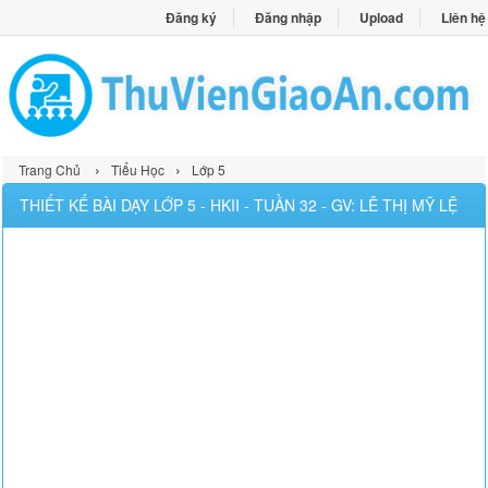
Đăng ký
Đăng nhập
Upload
Liên hệ
›
›
Trang Chủ
Tiểu Học
Lớp 5
THIẾT KẾ BÀI DẠY LỚP 5 - HKII - TUẦN 32 - GV: LÊ THỊ MỸ LỆ