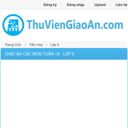
Đăng ký
Đăng nhập
Upload
Liên hệ
›
›
Trang Chủ
Tiểu Học
Lớp 5
GIÁO ÁN CÁC MÔN TUẦN 19 - LỚP 5