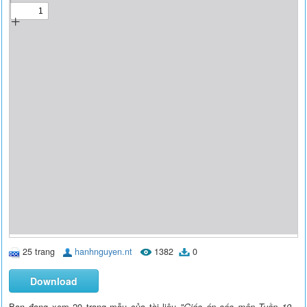
25 trang
hanhnguyen.nt
1382
0
Download
Bạn đang xem 20 trang mẫu của tài liệu
"Giáo án các môn Tuần 19 -