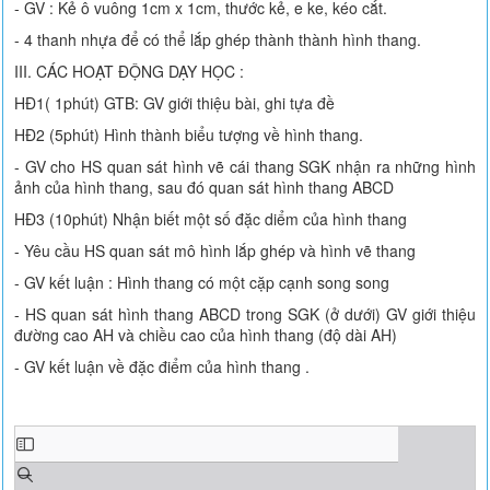
- GV : Kẻ ô vuông 1cm x 1cm, thước kẻ, e ke, kéo cắt.
- 4 thanh nhựa để có thể lắp ghép thành thành hình thang.
III. CÁC HOẠT ĐỘNG DẠY HỌC :
HĐ1( 1phút) GTB: GV giới thiệu bài, ghi tựa đề
HĐ2 (5phút) Hình thành biểu tượng về hình thang.
- GV cho HS quan sát hình vẽ cái thang SGK nhận ra những hình
ảnh của hình thang, sau đó quan sát hình thang ABCD
HĐ3 (10phút) Nhận biết một số đặc diểm của hình thang
- Yêu cầu HS quan sát mô hình lắp ghép và hình vẽ thang
- GV kết luận : Hình thang có một cặp cạnh song song
- HS quan sát hình thang ABCD trong SGK (ở dưới) GV giới thiệu
đường cao AH và chiều cao của hình thang (độ dài AH)
- GV kết luận về đặc điểm của hình thang .