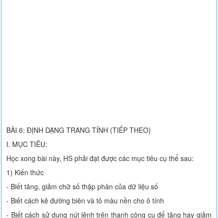
BÀI 6: ĐỊNH DẠNG TRANG TÍNH (TIẾP THEO)
I. MỤC TIÊU:
Học xong bài này, HS phải đạt được các mục tiêu cụ thể sau:
1) Kiến thức
- Biết tăng, giảm chữ số thập phân của dữ liệu số
- Biết cách kẻ đường biên và tô màu nền cho ô tính
- Biết cách sử dụng nút lệnh trên thanh công cụ để tăng hay giảm