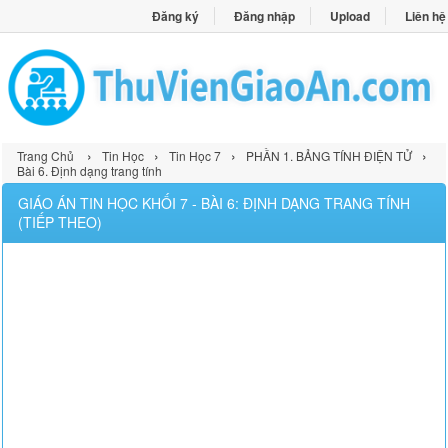
Đăng ký
Đăng nhập
Upload
Liên hệ
›
›
›
›
Trang Chủ
Tin Học
Tin Học 7
PHẦN 1. BẢNG TÍNH ĐIỆN TỬ
Bài 6. Định dạng trang tính
GIÁO ÁN TIN HỌC KHỐI 7 - BÀI 6: ĐỊNH DẠNG TRANG TÍNH
(TIẾP THEO)